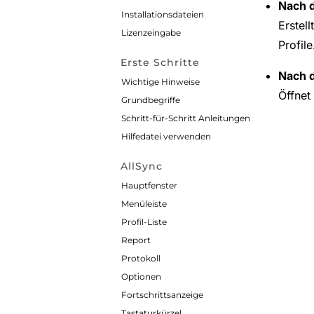
Nach d
Installationsdateien
Erstel
Lizenzeingabe
Profile
Erste Schritte
Nach d
Wichtige Hinweise
Öffnet
Grundbegriffe
Schritt-für-Schritt Anleitungen
Hilfedatei verwenden
AllSync
Hauptfenster
Menüleiste
Profil-Liste
Report
Protokoll
Optionen
Fortschrittsanzeige
Tastaturkürzel