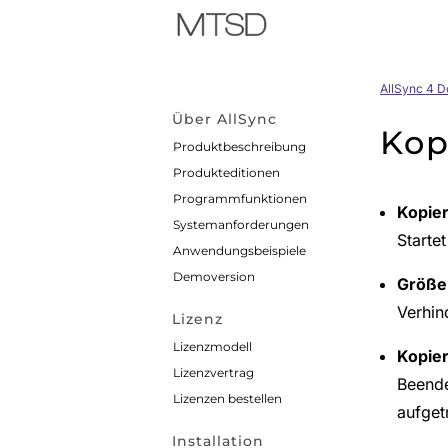
AllSync 4 
Über AllSync
Kop
Produktbeschreibung
Produkteditionen
Programmfunktionen
Kopier
Systemanforderungen
Starte
Anwendungsbeispiele
Demoversion
Größe 
Verhin
Lizenz
Lizenzmodell
Kopie
Lizenzvertrag
Beende
Lizenzen bestellen
aufgetr
Installation