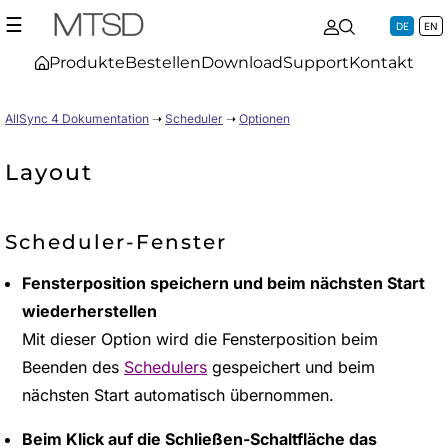
☰
DE
EN
Produkte
Bestellen
Download
Support
Kontakt
AllSync 4 Dokumentation
➝
Scheduler
➝
Optionen
Layout
Scheduler-Fenster
Fensterposition speichern und beim nächsten Start
wiederherstellen
Mit dieser Option wird die Fensterposition beim
Beenden des
Schedulers
gespeichert und beim
nächsten Start automatisch übernommen.
Beim Klick auf die Schließen-Schaltfläche das