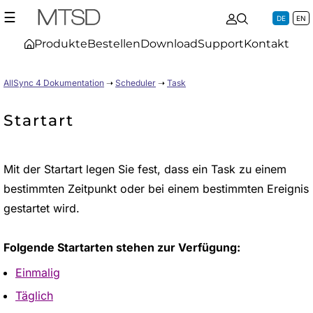
☰
DE
EN
Produkte
Bestellen
Download
Support
Kontakt
AllSync 4 Dokumentation
➝
Scheduler
➝
Task
Startart
Mit der Startart legen Sie fest, dass ein Task zu einem
bestimmten Zeitpunkt oder bei einem bestimmten Ereignis
gestartet wird.
Folgende Startarten stehen zur Verfügung:
Einmalig
Täglich