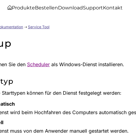
Produkte
Bestellen
Download
Support
Kontakt
Dokumentation
➝
Service Tool
up
nen Sie den
Scheduler
als Windows-Dienst installieren.
ttyp
 Starttypen können für den Dienst festgelegt werden:
atisch
enst wird beim Hochfahren des Computers automatisch gest
ll
enst muss von dem Anwender manuell gestartet werden.