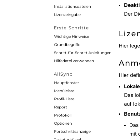
Deakti
Installationsdateien
Der Die
Lizenzeingabe
Erste Schritte
Lize
Wichtige Hinweise
Grundbegriffe
Hier leg
Schritt-für-Schritt Anleitungen
Anme
Hilfedatei verwenden
AllSync
Hier defi
Hauptfenster
Lokal
Menüleiste
Das lo
Profil-Liste
auf lo
Report
Benut
Protokoll
Optionen
Das 
Fortschrittsanzeige
mit 
Tastaturkürzel