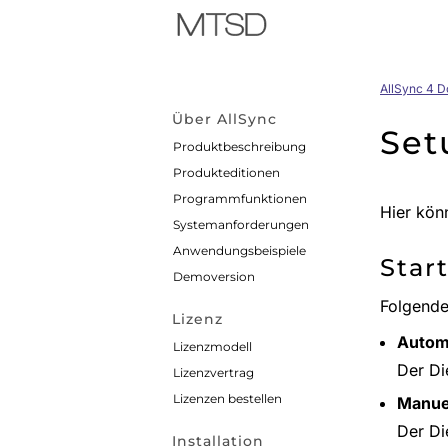
AllSync 4 
Über AllSync
Set
Produktbeschreibung
Produkteditionen
Programmfunktionen
Hier kön
Systemanforderungen
Anwendungsbeispiele
Star
Demoversion
Folgende
Lizenz
Autom
Lizenzmodell
Der Di
Lizenzvertrag
Lizenzen bestellen
Manue
Der Di
Installation