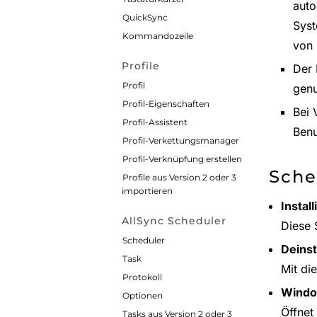
auto
QuickSync
Syst
Kommandozeile
von 
Profile
Der 
Profil
genu
Profil-Eigenschaften
Bei 
Profil-Assistent
Ben
Profil-Verkettungsmanager
Profil-Verknüpfung erstellen
Sche
Profile aus Version 2 oder 3
importieren
Instal
AllSync Scheduler
Diese 
Scheduler
Deinst
Task
Mit di
Protokoll
Windo
Optionen
Öffnet
Tasks aus Version 2 oder 3