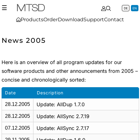
☰
DE
EN
Products
Order
Download
Support
Contact
News 2005
Here is an overview of all program updates for our
software products and other announcements from 2005 –
concise and chronologically sorted:
Date
Description
Update: AllDup 1.7.0
28.12.2005
Update: AllSync 2.7.19
28.12.2005
Update: AllSync 2.7.17
07.12.2005
29.11.2005