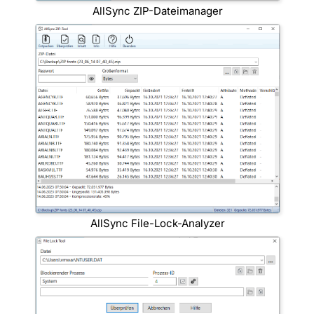
AllSync ZIP-Dateimanager
AllSync File-Lock-Analyzer